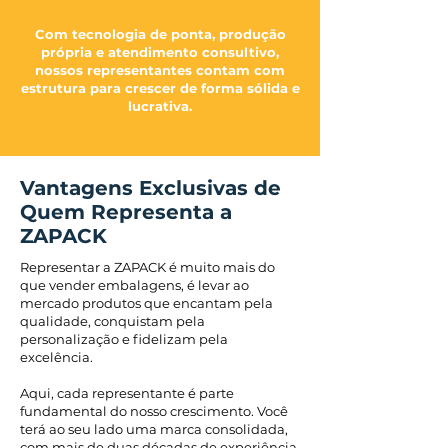
Com tecnologia de ponta, produção
própria e atendimento consultivo,
nossos representantes contam com
estrutura para crescer de forma sólida e
lucrativa.
Vantagens Exclusivas de
Quem Representa a
ZAPACK
Representar a ZAPACK é muito mais do
que vender embalagens, é levar ao
mercado produtos que encantam pela
qualidade, conquistam pela
personalização e fidelizam pela
excelência.
Aqui, cada representante é parte
fundamental do nosso crescimento. Você
terá ao seu lado uma marca consolidada,
com mais de duas décadas de experiência,