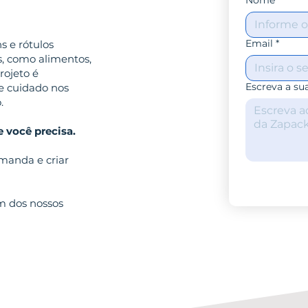
Nome
*
Email
*
 e rótulos
s, como alimentos,
rojeto é
Escreva a s
e cuidado nos
.
 você precisa.
manda e criar
um dos nossos