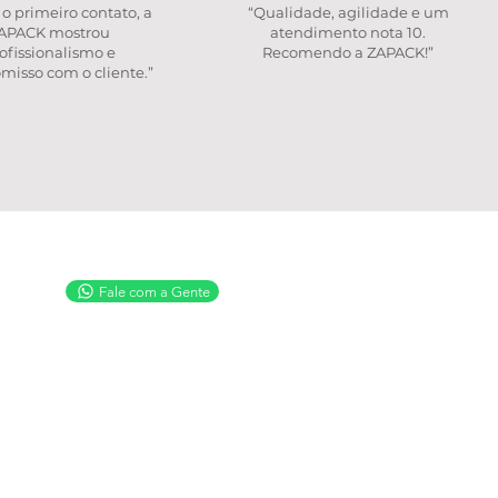
o primeiro contato, a
“Qualidade, agilidade e um
APACK mostrou
atendimento nota 10.
ofissionalismo e
Recomendo a ZAPACK!”
isso com o cliente.”
 visitar
Fale com a Gente