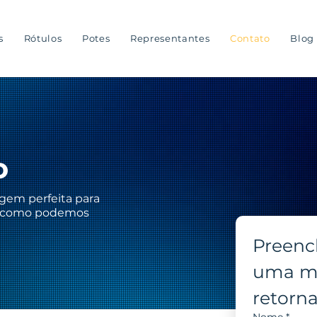
s
Rótulos
Potes
Representantes
Contato
Blog
o
gem perfeita para
ra como podemos
Preench
uma me
retorn