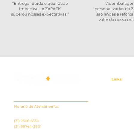
“Entrega rápida e qualidade
“As embalage
impecável. A ZAPACK
personalizadas da 
superou nossas expectativas!”
são lindas e reforç
valor da nossa ma
Links:
Principal
Mais do que imprimir, a ZAPACK
desenvolve, cuida e evolui com você.
Caixas
Horário de Atendimento:
Rótulos
Segunda à Sexta | 08:00 às 17:00h
Sobre Nós
(31) 2566-6530
Seja Repres
(31) 98744-3801
contato@zapack.com.br