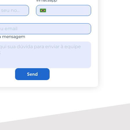
Whatsapp
*
ua mensagem
Send