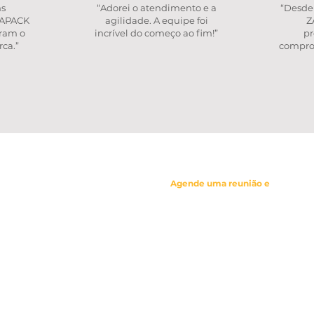
ns
“Adorei o atendimento e a
“Desde 
ZAPACK
agilidade. A equipe foi
Z
aram o
incrível do começo ao fim!”
pr
rca.”
comprom
Agende uma reunião e
venha nos
entante